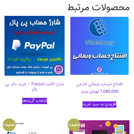
محصولات مرتبط
افتتاح حساب وبمانی خارجی
شارژ اکانت Paypal – خرید دلار پی
پال
7,080,000
تومان
تومان
این
انتخاب گزینه‌ها
محصول
افزودن به سبد خرید
دارای
انواع
مختلفی
تخفیف!
تخفیف!
می