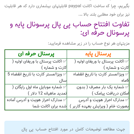
بگیریم، چرا که ساخت اکانت paypal قابلیتهای بیشماری دارد که هر قابلیت
نیز برای خود مطلبی بلند بالا ….
تفاوت افتتاح حساب پی پال پرسونال پایه و
پرسونال حرفه ای:
مزیتهای هر نوع حساب را در زیر مشاهده فرمایید:
پرسنال پایه
پرسنال حرفه ای
✅ اکانت پرسنال با وریفای اولیه (
✅ اکانت پرسنال با وریفای اولیه (
کارت و شماره )
کارت و شماره )
✅ ویزا/مستر کارت با تاریخ انقضاء
✅ ویزا/مستر کارت با تاریخ انقضاء 5
6ماه
سال
✅ شماره یک بار مصرف ( بدون
✅ شماره موبایل ماه اول رایگان (
امکان دریافت پیامک )
تمدید ماهیانه 12 دلار )
✅ مدارک احراز هویت و آدرس
✅ مدارک احراز هویت و آدرس آماده
بصورت خام ( ویرایش بعهده کاربر )
شده برای اکانت شما
جهت مطالعه توضیحات کامل در مورد افتتاح حساب پی پال