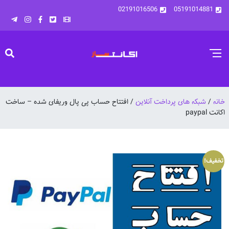
02191016506
05191014881
خانه
/
شبکه های پرداخت آنلاین
/ افتتاح حساب پی پال وریفای شده – ساخت
اکانت paypal
تخفیف!