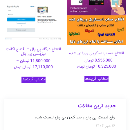
باشد.
گزینه
ها
ممکن
است
در
صفحه
محصول
انتخاب
افتتاح درگاه پی پال – افتتاح اکانت
افتتاح حساب اسکریل وریفای شده
بیزینس پی پال
شوند
8,555,000
تومان
–
11,800,000
تومان
–
10,325,000
تومان
17,110,000
تومان
تومان
تومان
این
این
انتخاب گزینه‌ها
انتخاب گزینه‌ها
محصول
محصول
دارای
دارای
انواع
انواع
مختلفی
مختلفی
می
جدید ترین مقالات
می
باشد.
باشد.
گزینه
رفع لیمیت پی پال و نقد کردن پی پال لیمیت شده
گزینه
ها
ها
۱۶ مهر ۱۴۰۴
ممکن