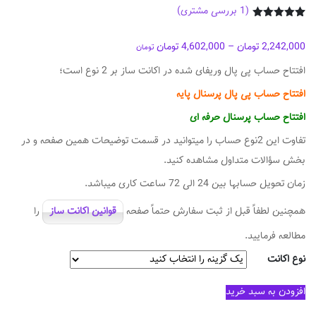
(
1
بررسی مشتری)
1
امتیازدهی
5.00
از 5
2,242,000
تومان
–
4,602,000
تومان
در
تومان
امتیازدهی
مشتری
افتتاح حساب پی پال وریفای شده در اکانت ساز بر 2 نوع است؛
افتتاح حساب پی پال پرسنال پایه
افتتاح حساب پرسنال حرفه ای
تفاوت این 2نوع حساب را میتوانید در قسمت توضیحات همین صفحه و در
بخش سؤالات متداول مشاهده کنید.
زمان تحویل حسابها بین 24 الی 72 ساعت کاری میباشد.
همچنین لطفاً قبل از ثبت سفارش حتماً صفحه
قوانین اکانت ساز
را
مطالعه فرمایید.
نوع اکانت
افتتاح
افزودن به سبد خرید
حساب