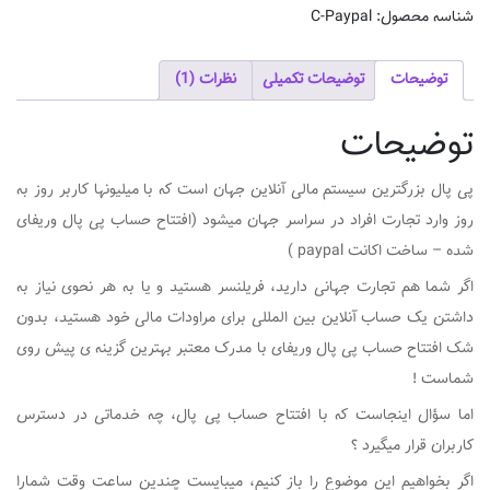
پی
شناسه محصول:
C-Paypal
پال
وریفای
شده
توضیحات
توضیحات تکمیلی
نظرات (1)
-
ساخت
توضیحات
اکانت
paypal
پی پال بزرگترین سیستم مالی آنلاین جهان است که با میلیونها کاربر روز به
عدد
روز وارد تجارت افراد در سراسر جهان میشود (افتتاح حساب پی پال وریفای
شده – ساخت اکانت paypal )
اگر شما هم تجارت جهانی دارید، فریلنسر هستید و یا به هر نحوی نیاز به
داشتن یک حساب آنلاین بین المللی برای مراودات مالی خود هستید، بدون
شک افتتاح حساب پی پال وریفای با مدرک معتبر بهترین گزینه ی پیش روی
شماست !
اما سؤال اینجاست که با افتتاح حساب پی پال، چه خدماتی در دسترس
کاربران قرار میگیرد ؟
اگر بخواهیم این موضوع را باز کنیم، میبایست چندین ساعت وقت شمارا